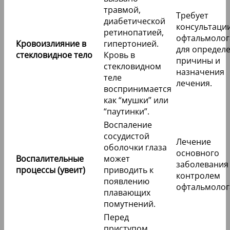
травмой,
Требует
диабетической
консультаци
ретинопатией,
офтальмолог
Кровоизлияние в
гипертонией.
для определ
стекловидное тело
Кровь в
причины и
стекловидном
назначения
теле
лечения.
воспринимается
как “мушки” или
“паутинки”.
Воспаление
сосудистой
Лечение
оболочки глаза
основного
Воспалительные
может
заболевания
процессы (увеит)
приводить к
контролем
появлению
офтальмолог
плавающих
помутнений.
Перед
приступом