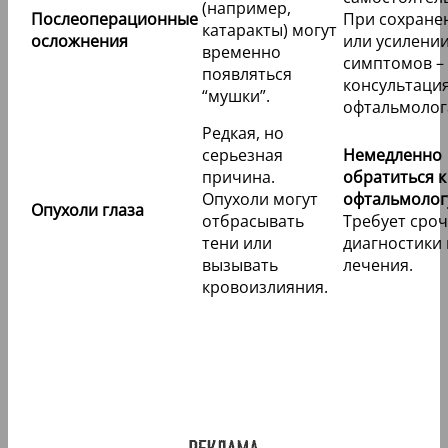
(например,
Послеоперационные
При сохране
катаракты) могут
осложнения
или усилени
временно
симптомов –
появляться
консультаци
“мушки”.
офтальмолог
Редкая, но
серьезная
Немедленно
причина.
обратиться к
Опухоли могут
офтальмолог
Опухоли глаза
отбрасывать
Требует сро
тени или
диагностики 
вызывать
лечения.
кровоизлияния.