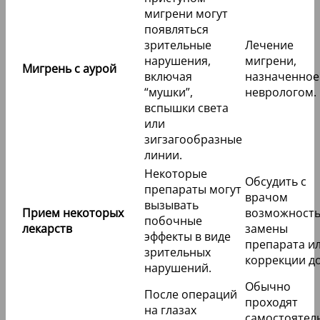
мигрени могут
появляться
зрительные
Лечение
нарушения,
мигрени,
Мигрень с аурой
включая
назначенное
“мушки”,
неврологом.
вспышки света
или
зигзагообразные
линии.
Некоторые
Обсудить с
препараты могут
врачом
вызывать
Прием некоторых
возможност
побочные
лекарств
замены
эффекты в виде
препарата и
зрительных
коррекции д
нарушений.
Обычно
После операций
проходят
на глазах
самостоятел