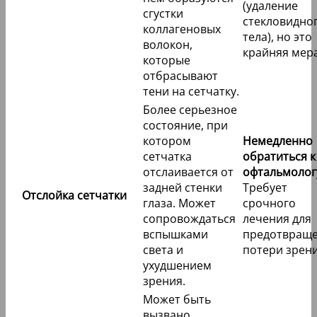
(удаление
сгустки
стекловидно
коллагеновых
тела), но это
волокон,
крайняя мера
которые
отбрасывают
тени на сетчатку.
Более серьезное
состояние, при
котором
Немедленно
сетчатка
обратиться к
отслаивается от
офтальмолог
задней стенки
Требует
Отслойка сетчатки
глаза. Может
срочного
сопровождаться
лечения для
вспышками
предотвращ
света и
потери зрени
ухудшением
зрения.
Может быть
вызвано