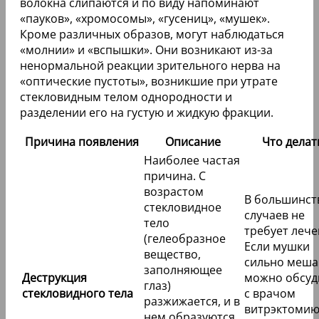
волокна слипаются и по виду напоминают
«пауков», «хромосомы», «гусениц», «мушек».
Кроме различных образов, могут наблюдаться
«молнии» и «вспышки». Они возникают из-за
ненормальной реакции зрительного нерва на
«оптические пустоты», возникшие при утрате
стекловидным телом однородности и
разделении его на густую и жидкую фракции.
Причина появления
Описание
Что делат
Наиболее частая
причина. С
возрастом
В большинст
стекловидное
случаев не
тело
требует лече
(гелеобразное
Если мушки
вещество,
сильно меша
заполняющее
Деструкция
можно обсуд
глаз)
стекловидного тела
с врачом
разжижается, и в
витрэктоми
нем образуются