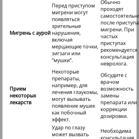
Обычно
Перед приступом
проходят
мигрени могут
самостоятельн
появляться
после приступа
зрительные
мигрени. При
Мигрень с аурой
нарушения,
частых
включая
приступах
мерцающие точки,
рекомендуется
зигзаги или
консультация
“мушки”.
невролога.
Некоторые
Обсудите с
препараты,
врачом
например, для
Прием
возможность
лечения глаукомы,
некоторых
замены
могут вызывать
лекарств
препарата или
появление мушек
коррекции
как побочный
дозировки.
эффект.
Удар по глазу
Необходима
может вызвать
консультация