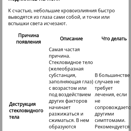
К счастью, небольшие кровоизлияния быстро
выводятся из глаза сами собой, и точки или
вспышки света исчезают.
Причина
Описание
Что делать
появления
Самая частая
причина.
Стекловидное тело
(желеобразная
субстанция,
В большинстве
заполняющая глаз)
случаев не
с возрастом или
требует
под воздействием
лечения, если
других факторов
не
Деструкция
начинает
сопровождаетс
стекловидного
разжижаться и
другими
тела
сжиматься. В нем
симптомами.
образуются
Рекомендуется