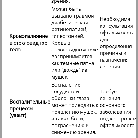
зрения.
Может быть
вызвано травмой,
Необходима
диабетической
консультация
ретинопатией,
офтальмолога
Кровоизлияние
гипертонией.
для
в стекловидное
Кровь в
определения
тело
стекловидном теле
причины и
воспринимается
назначения
как темные пятна
лечения.
или “дождь” из
мушек.
Воспаление
сосудистой
Требует
оболочки глаза
лечения
Воспалительные
может приводить к
основного
процессы
появлению мушек,
заболевания
(увеит)
а также боли,
под контролем
покраснению и
офтальмолога.
снижению зрения.