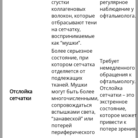
сгустки
регулярное
коллагеновых
наблюдение у
волокон, которые
офтальмолога.
отбрасывают тени
на сетчатку,
воспринимаемые
как “мушки”.
Более серьезное
состояние, при
Требует
котором сетчатка
немедленного
отделяется от
обращения к
подлежащих
офтальмологу.
тканей. Мушки
Отслойка
Отслойка
могут быть более
сетчатки – это
сетчатки
многочисленными,
экстренное
сопровождаться
состояние,
вспышками света,
которое может
“занавеской” или
привести к
потерей
потере зрения.
периферического