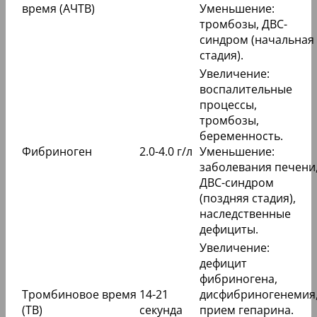
время (АЧТВ)
Уменьшение:
тромбозы, ДВС-
синдром (начальная
стадия).
Увеличение:
воспалительные
процессы,
тромбозы,
беременность.
Фибриноген
2.0-4.0 г/л
Уменьшение:
заболевания печени
ДВС-синдром
(поздняя стадия),
наследственные
дефициты.
Увеличение:
дефицит
фибриногена,
Тромбиновое время
14-21
дисфибриногенемия
(ТВ)
секунда
прием гепарина.