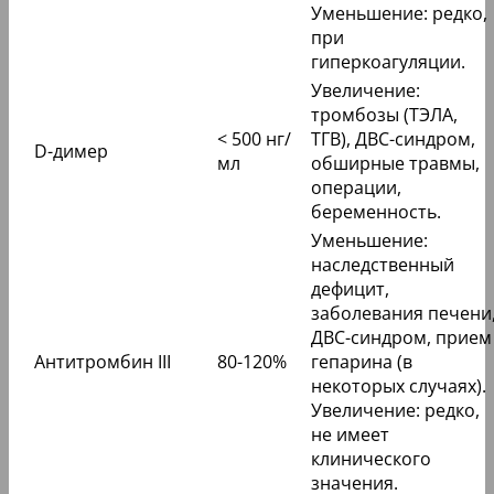
Уменьшение: редко,
при
гиперкоагуляции.
Увеличение:
тромбозы (ТЭЛА,
< 500 нг/
ТГВ), ДВС-синдром,
D-димер
мл
обширные травмы,
операции,
беременность.
Уменьшение:
наследственный
дефицит,
заболевания печени
ДВС-синдром, прием
Антитромбин III
80-120%
гепарина (в
некоторых случаях).
Увеличение: редко,
не имеет
клинического
значения.