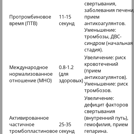
свертывания,
заболевания печени
Протромбиновое
11-15
прием
время (ПТВ)
секунд
антикоагулянтов.
Уменьшение:
тромбозы, ДВС-
синдром (начальная
стадия).
Увеличение: риск
кровотечений
Международное
0.8-1.2
(прием
нормализованное
(для
антикоагулянтов).
отношение (МНО)
здоровых)
Уменьшение: риск
тромбозов.
Увеличение:
дефицит факторов
свертывания
Активированное
(внутренний путь),
частичное
25-35
гемофилия, прием
тромбопластиновое
секунд
гепарина.