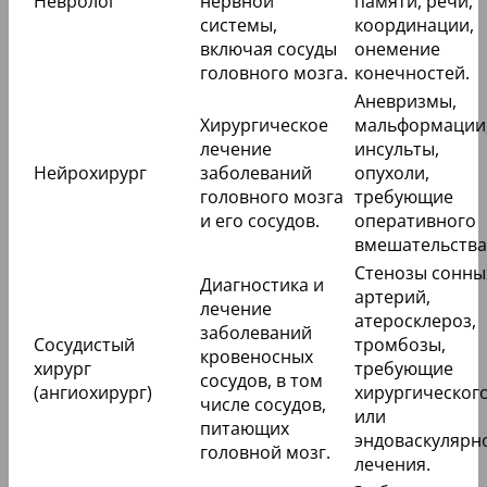
Невролог
нервной
памяти, речи,
системы,
координации,
включая сосуды
онемение
головного мозга.
конечностей.
Аневризмы,
Хирургическое
мальформации
лечение
инсульты,
Нейрохирург
заболеваний
опухоли,
головного мозга
требующие
и его сосудов.
оперативного
вмешательства
Стенозы сонны
Диагностика и
артерий,
лечение
атеросклероз,
заболеваний
Сосудистый
тромбозы,
кровеносных
хирург
требующие
сосудов, в том
(ангиохирург)
хирургическог
числе сосудов,
или
питающих
эндоваскулярн
головной мозг.
лечения.