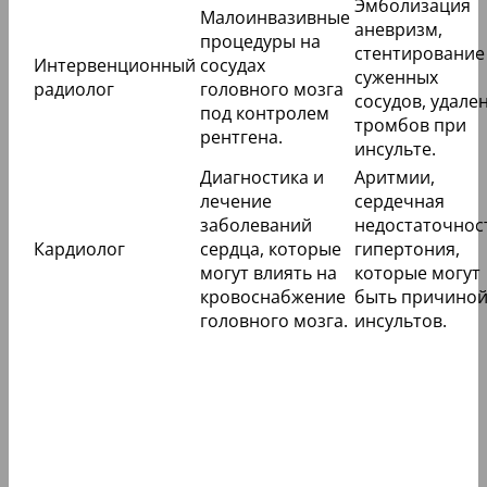
Эмболизация
Малоинвазивные
аневризм,
процедуры на
стентирование
Интервенционный
сосудах
суженных
радиолог
головного мозга
сосудов, удале
под контролем
тромбов при
рентгена.
инсульте.
Диагностика и
Аритмии,
лечение
сердечная
заболеваний
недостаточнос
Кардиолог
сердца, которые
гипертония,
могут влиять на
которые могут
кровоснабжение
быть причино
головного мозга.
инсультов.