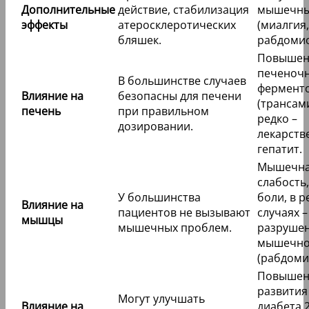
Дополнительные
действие, стабилизация
мышечны
эффекты
атеросклеротических
(миалгия
бляшек.
рабдомио
Повышен
печеноч
В большинстве случаев
фермент
Влияние на
безопасны для печени
(трансам
печень
при правильном
редко –
дозировании.
лекарств
гепатит.
Мышечн
слабость,
У большинства
боли, в р
Влияние на
пациентов не вызывают
случаях –
мышцы
мышечных проблем.
разруше
мышечно
(рабдоми
Повышен
развития
Могут улучшать
Влияние на
диабета 