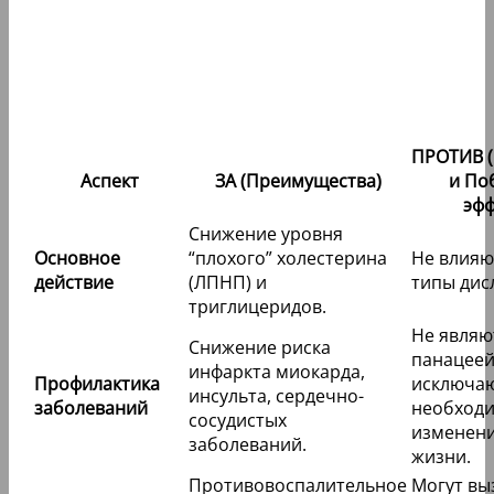
ПРОТИВ (
Аспект
ЗА (Преимущества)
и По
эфф
Снижение уровня
Основное
“плохого” холестерина
Не влияю
действие
(ЛПНП) и
типы дис
триглицеридов.
Не являю
Снижение риска
панацеей
инфаркта миокарда,
Профилактика
исключа
инсульта, сердечно-
заболеваний
необход
сосудистых
изменени
заболеваний.
жизни.
Противовоспалительное
Могут вы