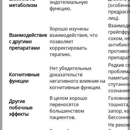
эндотелиальную
метаболизм
(особенн
функцию.
предрас
лиц).
Взаимоде
Хорошо изучены
грейпфр
Взаимодействие
взаимодействия, что
соком, н
с другими
позволяет
антибиот
препаратами
корректировать
противо
терапию.
препарат
Редкие с
Нет убедительных
проблема
Когнитивные
доказательств
памятью 
функции
негативного влияния на
спутанно
когнитивные функции.
сознания
В целом хорошо
Головная
Другие
переносятся
тошнота,
побочные
большинством
запор, к
эффекты
пациентов.
бессонни
Не реком