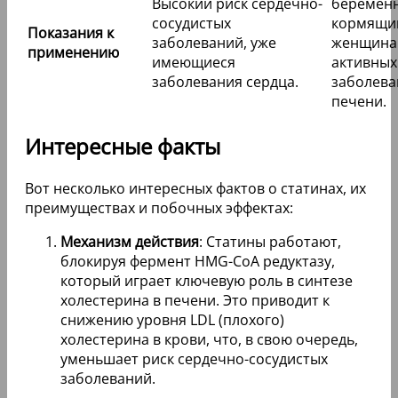
Высокий риск сердечно-
беремен
сосудистых
кормящи
Показания к
заболеваний, уже
женщина
применению
имеющиеся
активных
заболевания сердца.
заболева
печени.
Интересные факты
Вот несколько интересных фактов о статинах, их
преимуществах и побочных эффектах:
Механизм действия
: Статины работают,
блокируя фермент HMG-CoA редуктазу,
который играет ключевую роль в синтезе
холестерина в печени. Это приводит к
снижению уровня LDL (плохого)
холестерина в крови, что, в свою очередь,
уменьшает риск сердечно-сосудистых
заболеваний.