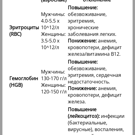
Повышение:
Мужчины:
обезвоживание,
4.0-5.5 x
эритремия,
Эритроциты
10^12/л
хронические
(RBC)
Женщины:
заболевания легких.
3.5-5.0 x
Понижение:
анемия,
10^12/л
кровопотери, дефицит
железа/витамина B12.
Повышение:
обезвоживание,
Мужчины:
эритремия, сердечная
Гемоглобин
130-170 г/л
недостаточность.
(HGB)
Женщины:
Понижение:
анемия,
120-150 г/л
кровопотери, дефицит
железа.
Повышение
(лейкоцитоз):
инфекции
(бактериальные,
вирусные), воспаления,