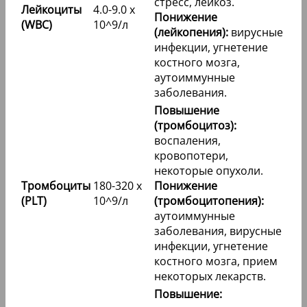
стресс, лейкоз.
Лейкоциты
4.0-9.0 x
Понижение
(WBC)
10^9/л
(лейкопения):
вирусные
инфекции, угнетение
костного мозга,
аутоиммунные
заболевания.
Повышение
(тромбоцитоз):
воспаления,
кровопотери,
некоторые опухоли.
Тромбоциты
180-320 x
Понижение
(PLT)
10^9/л
(тромбоцитопения):
аутоиммунные
заболевания, вирусные
инфекции, угнетение
костного мозга, прием
некоторых лекарств.
Повышение: