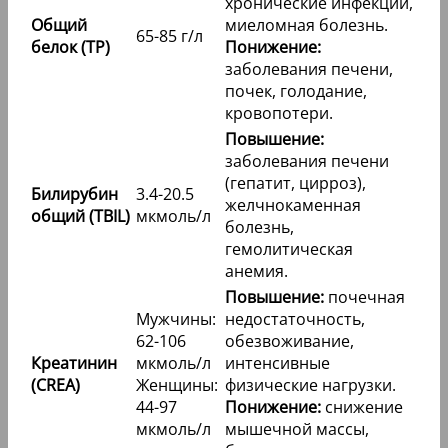
хронические инфекции,
Общий
миеломная болезнь.
65-85 г/л
белок (TP)
Понижение:
заболевания печени,
почек, голодание,
кровопотери.
Повышение:
заболевания печени
(гепатит, цирроз),
Билирубин
3.4-20.5
желчнокаменная
общий (TBIL)
мкмоль/л
болезнь,
гемолитическая
анемия.
Повышение:
почечная
Мужчины:
недостаточность,
62-106
обезвоживание,
Креатинин
мкмоль/л
интенсивные
(CREA)
Женщины:
физические нагрузки.
44-97
Понижение:
снижение
мкмоль/л
мышечной массы,