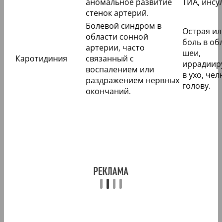
аномальное развитие
ТИА, инсу
стенок артерий.
Болевой синдром в
Острая ил
области сонной
боль в об
артерии, часто
шеи,
Каротидиния
связанный с
иррадии
воспалением или
в ухо, чел
раздражением нервных
голову.
окончаний.