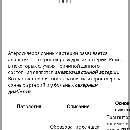
Атеросклероз сонных артерий развивается
аналогично атеросклерозу других артерий. Реже,
в некоторых случаях причиной данного
состояния является
аневризма сонной артерии
.
Возрастает вероятность развития атеросклероза
сонных артерий и у больных
сахарным
диабетом
.
Основ
Патология
Описание
симпт
Транзито
ишемичес
Образование бляшек
атаки (ТИА