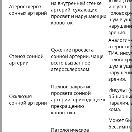
на внутренней стенке
Атеросклероз
инсульт,
артерий, сужающих
сонных артерий
головокр
просвет и нарушающих
шум в уша
кровоток.
нарушени
зрения.
Аналогич
атероскле
Сужение просвета
ТИА, инсу
Стеноз сонной
сонной артерии, чаще
головокр
артерии
всего вызванное
шум в уша
атеросклерозом.
нарушени
зрения.
Полное закрытие
Инсульт (
просвета сонной
Окклюзия
обширный
артерии, приводящее к
сонной артерии
паралич, 
прекращению
кома.
кровотока.
Может бы
бессимпт
Патологическое