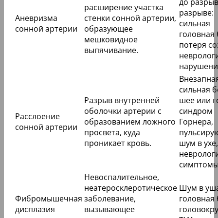
до разрыв
расширение участка
разрыве:
Аневризма
стенки сонной артерии,
сильная
сонной артерии
образующее
головная 
мешковидное
потеря со
выпячивание.
невролог
нарушени
Внезапна
сильная б
Разрыв внутренней
шее или г
оболочки артерии с
синдром
Расслоение
образованием ложного
Горнера,
сонной артерии
просвета, куда
пульсиру
проникает кровь.
шум в ухе,
невролог
симптомы
Невоспалительное,
неатеросклеротическое
Шум в уша
Фибромышечная
заболевание,
головная 
дисплазия
вызывающее
головокр