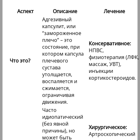
Аспект
Описание
Лечение
Адгезивный
капсулит, или
“замороженное
плечо” – это
Консервативное:
состояние, при
НПВС,
котором капсула
физиотерапия (ЛФК,
Что это?
плечевого
массаж, УВТ),
сустава
инъекции
утолщается,
кортикостероидов.
воспаляется и
сжимается,
ограничивая
движения.
Часто
идиопатический
(без явной
Хирургическое:
причины), но
Артроскопический
может быть