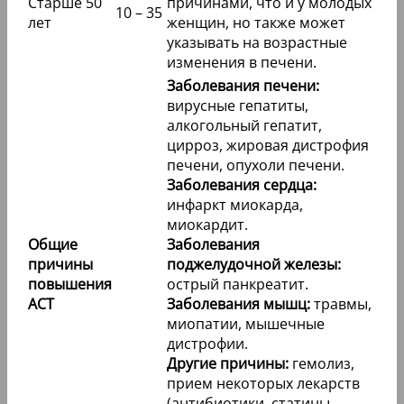
Старше 50
причинами, что и у молодых
10 – 35
лет
женщин, но также может
указывать на возрастные
изменения в печени.
Заболевания печени:
вирусные гепатиты,
алкогольный гепатит,
цирроз, жировая дистрофия
печени, опухоли печени.
Заболевания сердца:
инфаркт миокарда,
миокардит.
Общие
Заболевания
причины
поджелудочной железы:
повышения
острый панкреатит.
АСТ
Заболевания мышц:
травмы,
миопатии, мышечные
дистрофии.
Другие причины:
гемолиз,
прием некоторых лекарств
(антибиотики, статины,