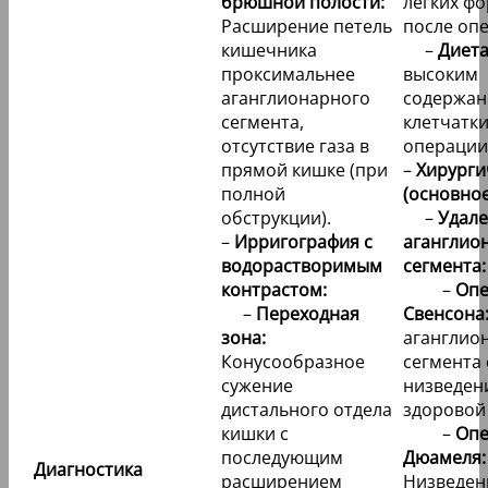
брюшной полости:
легких фо
Расширение петель
после оп
кишечника
–
Диета
проксимальнее
высоким
аганглионарного
содержа
сегмента,
клетчатки
отсутствие газа в
операции
прямой кишке (при
–
Хирурги
полной
(основное
обструкции).
–
Удал
–
Ирригография с
аганглио
водорастворимым
сегмента:
контрастом:
–
Опе
–
Переходная
Свенсона
зона:
аганглио
Конусообразное
сегмента 
сужение
низведен
дистального отдела
здоровой
кишки с
–
Опе
последующим
Дюамеля:
Диагностика
расширением
Низведен