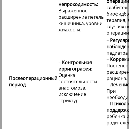
операции
непроходимость:
слабител
Выраженное
биофидбэ
расширение петель
терапия, 
кишечника, уровни
случаях 
жидкости.
операции
–
Регуляр
наблюден
педиатра 
–
Коррекц
–
Контрольная
Постепен
ирригография:
расшире
Оценка
Послеоперационный
рациона.
состоятельности
период
–
Лечение
анастомоза,
При
исключение
необходи
стриктур.
–
Психоло
поддержк
ребенка 
родителе