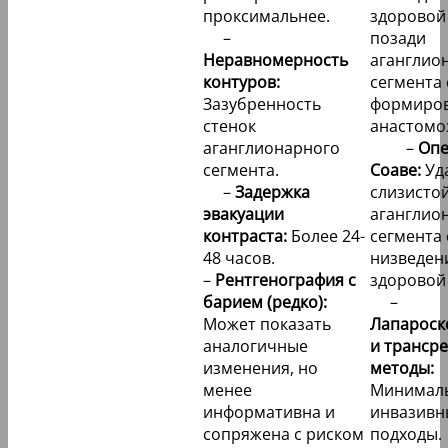
проксимальнее.
здоровой
–
позади
Неравномерность
аганглио
контуров:
сегмента 
Зазубренность
формиро
стенок
анастомо
аганглионарного
–
Опе
сегмента.
Соаве:
Уд
–
Задержка
слизисто
эвакуации
аганглио
контраста:
Более 24-
сегмента 
48 часов.
низведен
–
Рентгенография с
здоровой
барием (редко):
–
Может показать
Лапароск
аналогичные
и транср
изменения, но
методы:
менее
Минимал
информативна и
инвазивн
сопряжена с риском
подходы.