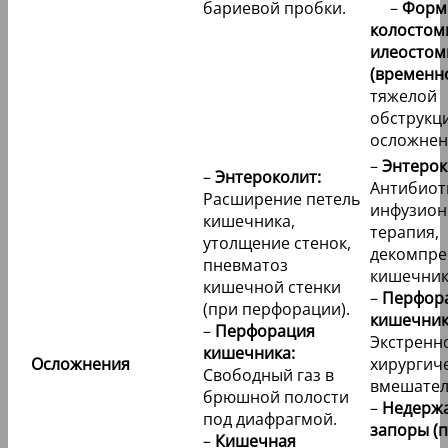
бариевой пробки.
–
Форм
колостом
илеосто
(временно
тяжелой
обструкц
осложнен
–
Энтерок
–
Энтероколит:
Антибиот
Расширение петель
инфузион
кишечника,
терапия,
утолщение стенок,
декомпре
пневматоз
кишечник
кишечной стенки
–
Перфор
(при перфорации).
кишечник
–
Перфорация
Экстренн
кишечника:
Осложнения
хирургич
Свободный газ в
вмешател
брюшной полости
–
Недержа
под диафрагмой.
запоры (
–
Кишечная