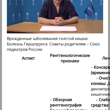
Врожденные заболевания толстой кишки:
Болезнь Гиршпрунга. Советы родителям – Союз
педиатров России
Рентгенологические
Аспект
Леч
признаки
–
Консерв
(временно
–
Очис
клизмы:
Д
декомпре
кишечник
–
Обзорная
–
Слаб
рентгенография
средства: