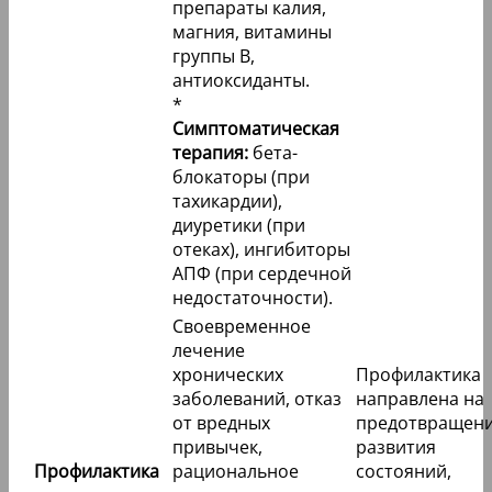
препараты калия,
магния, витамины
группы В,
антиоксиданты.
*
Симптоматическая
терапия:
бета-
блокаторы (при
тахикардии),
диуретики (при
отеках), ингибиторы
АПФ (при сердечной
недостаточности).
Своевременное
лечение
хронических
Профилактика
заболеваний, отказ
направлена на
от вредных
предотвращен
привычек,
развития
Профилактика
рациональное
состояний,