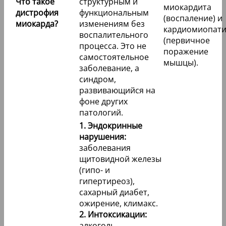
Что такое
структурным и
миокардита
дистрофия
функциональным
(воспаление) и
миокарда?
изменениям без
кардиомиопат
воспалительного
(первичное
процесса. Это не
поражение
самостоятельное
мышцы).
заболевание, а
синдром,
развивающийся на
фоне других
патологий.
1. Эндокринные
нарушения:
заболевания
щитовидной железы
(гипо- и
гипертиреоз),
сахарный диабет,
ожирение, климакс.
2. Интоксикации:
алкоголь,