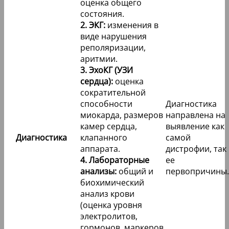
оценка общего
состояния.
2. ЭКГ:
изменения в
виде нарушения
реполяризации,
аритмии.
3. ЭхоКГ (УЗИ
сердца):
оценка
сократительной
способности
Диагностика
миокарда, размеров
направлена на
камер сердца,
выявление как
Диагностика
клапанного
самой
аппарата.
дистрофии, так
4. Лабораторные
ее
анализы:
общий и
первопричины.
биохимический
анализ крови
(оценка уровня
электролитов,
гормонов, маркеров