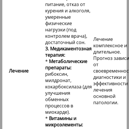
питание, отказ от
курения и алкоголя,
умеренные
физические
нагрузки (под
контролем врача),
Лечение
достаточный сон.
комплексное и
3. Медикаментозная
длительное.
терапия:
Прогноз завис
*
Метаболические
от
препараты:
Лечение
своевременнос
рибоксин,
диагностики и
милдронат,
эффективности
кокарбоксилаза (для
лечения
улучшения
основной
обменных
патологии.
процессов в
миокарде).
*
Витамины и
микроэлементы: