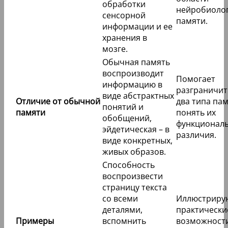
обработки
нейробиоло
сенсорной
памяти.
информации и ее
хранения в
мозге.
Обычная память
воспроизводит
Помогает
информацию в
разграничит
виде абстрактных
Отличие от обычной
два типа пам
понятий и
памяти
понять их
обобщений,
функционал
эйдетическая – в
различия.
виде конкретных,
живых образов.
Способность
воспроизвести
страницу текста
со всеми
Иллюстриру
деталями,
практически
Примеры
вспомнить
возможност