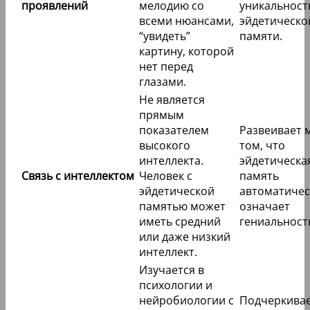
проявлений
мелодию со
уникальност
всеми нюансами,
эйдетическо
“увидеть”
памяти.
картину, которой
нет перед
глазами.
Не является
прямым
показателем
Развеивает 
высокого
том, что
интеллекта.
эйдетическа
Связь с интеллектом
Человек с
память
эйдетической
автоматичес
памятью может
означает
иметь средний
гениальност
или даже низкий
интеллект.
Изучается в
психологии и
нейробиологии с
Подчеркива