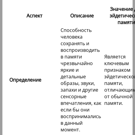
Значение 
Аспект
Описание
эйдетичес
памяти
Способность
человека
сохранять и
воспроизводить
в памяти
Является
чрезвычайно
ключевым
яркие и
признаком
детальные
эйдетическо
Определение
образы, звуки,
памяти,
запахи и другие
отличающим
сенсорные
от обычной
впечатления, как
памяти.
если бы они
воспринимались
в данный
момент.