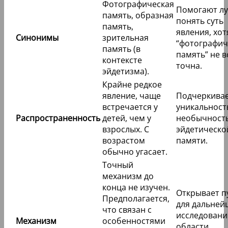
Фотографическая
Помогают л
память, образная
понять суть
память,
явления, хот
Синонимы
зрительная
“фотографич
память (в
память” не в
контексте
точна.
эйдетизма).
Крайне редкое
явление, чаще
Подчеркива
встречается у
уникальност
Распространенность
детей, чем у
необычност
взрослых. С
эйдетическо
возрастом
памяти.
обычно угасает.
Точный
механизм до
конца не изучен.
Открывает п
Предполагается,
для дальней
что связан с
исследовани
Механизм
особенностями
области