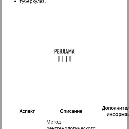
туберкулез.
Дополните
Аспект
Описание
информа
Метод
рентгенологического