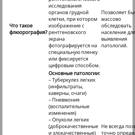
исследования
органов грудной
Позволяет бы
клетки, при котором
массово
Что такое
изображение с
обследовать
флюорография?
рентгеновского
население дл
экрана
выявления
фотографируется на
патологий.
специальную пленку
или фиксируется
цифровым способом.
Основные патологии:
– Туберкулез легких
(инфильтраты,
каверны, очаги)
– Пневмония
(воспалительные
изменения)
– Опухоли легких
(доброкачественные
Не всегда поз
и злокачественные)
точно опреде