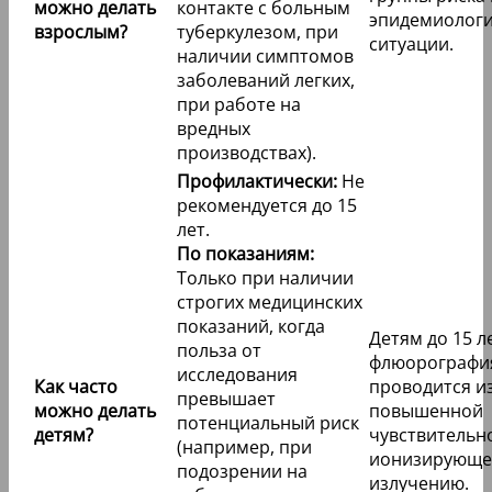
можно делать
контакте с больным
эпидемиолог
взрослым?
туберкулезом, при
ситуации.
наличии симптомов
заболеваний легких,
при работе на
вредных
производствах).
Профилактически:
Не
рекомендуется до 15
лет.
По показаниям:
Только при наличии
строгих медицинских
показаний, когда
Детям до 15 л
польза от
флюорографи
исследования
Как часто
проводится из
превышает
можно делать
повышенной
потенциальный риск
детям?
чувствительно
(например, при
ионизирующе
подозрении на
излучению.