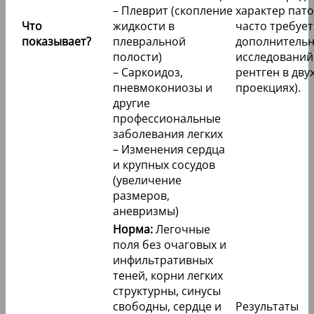
– Плеврит (скопление
характер пато
Что
жидкости в
часто требует
показывает?
плевральной
дополнитель
полости)
исследований 
– Саркоидоз,
рентген в дву
пневмокониозы и
проекциях).
другие
профессиональные
заболевания легких
– Изменения сердца
и крупных сосудов
(увеличение
размеров,
аневризмы)
Норма:
Легочные
поля без очаговых и
инфильтративных
теней, корни легких
структурны, синусы
свободны, сердце и
Результаты