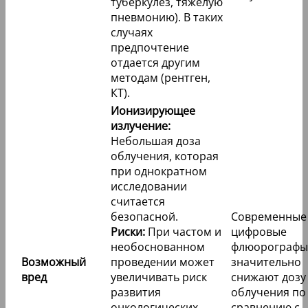
туберкулез, тяжелую
пневмонию). В таких
случаях
предпочтение
отдается другим
методам (рентген,
КТ).
Ионизирующее
излучение:
Небольшая доза
облучения, которая
при однократном
исследовании
считается
безопасной.
Современные
Риски:
При частом и
цифровые
необоснованном
флюорографы
Возможный
проведении может
значительно
вред
увеличивать риск
снижают дозу
развития
облучения по
онкологических
сравнению с