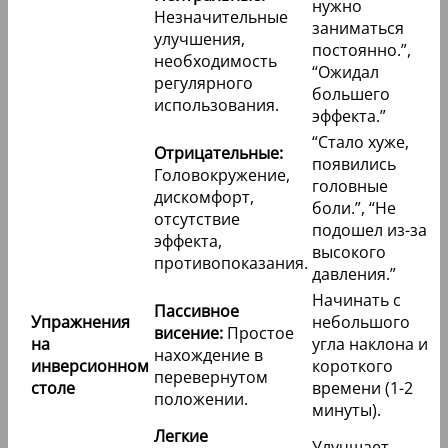
нужно
Незначительные
заниматься
улучшения,
постоянно.”,
необходимость
“Ожидал
регулярного
большего
использования.
эффекта.”
“Стало хуже,
Отрицательные:
появились
Головокружение,
головные
дискомфорт,
боли.”, “Не
отсутствие
подошел из-за
эффекта,
высокого
противопоказания.
давления.”
Начинать с
Пассивное
Упражнения
небольшого
висение:
Простое
на
угла наклона и
нахождение в
инверсионном
короткого
перевернутом
столе
времени (1-2
положении.
минуты).
Легкие
Улучшает