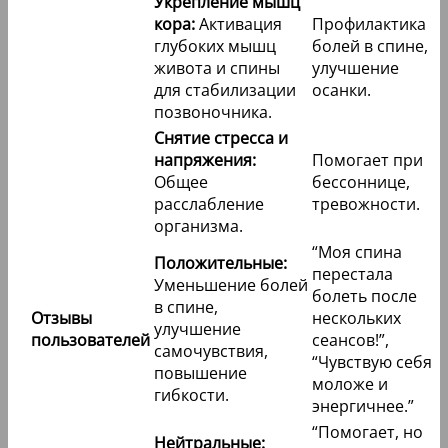
Укрепление мышц
кора:
Активация
Профилактика
глубоких мышц
болей в спине,
живота и спины
улучшение
для стабилизации
осанки.
позвоночника.
Снятие стресса и
напряжения:
Помогает при
Общее
бессоннице,
расслабление
тревожности.
организма.
“Моя спина
Положительные:
перестала
Уменьшение болей
болеть после
в спине,
Отзывы
нескольких
улучшение
пользователей
сеансов!”,
самочувствия,
“Чувствую себя
повышение
моложе и
гибкости.
энергичнее.”
“Помогает, но
Нейтральные: