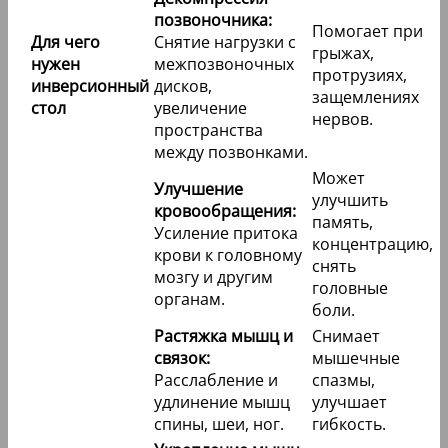
позвоночника:
Помогает при
Для чего
Снятие нагрузки с
грыжах,
нужен
межпозвоночных
протрузиях,
инверсионный
дисков,
защемлениях
стол
увеличение
нервов.
пространства
между позвонками.
Может
Улучшение
улучшить
кровообращения:
память,
Усиление притока
концентрацию,
крови к головному
снять
мозгу и другим
головные
органам.
боли.
Растяжка мышц и
Снимает
связок:
мышечные
Расслабление и
спазмы,
удлинение мышц
улучшает
спины, шеи, ног.
гибкость.