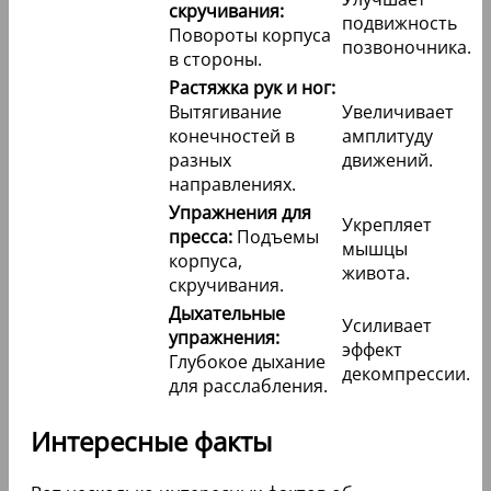
скручивания:
подвижность
Повороты корпуса
позвоночника.
в стороны.
Растяжка рук и ног:
Вытягивание
Увеличивает
конечностей в
амплитуду
разных
движений.
направлениях.
Упражнения для
Укрепляет
пресса:
Подъемы
мышцы
корпуса,
живота.
скручивания.
Дыхательные
Усиливает
упражнения:
эффект
Глубокое дыхание
декомпрессии.
для расслабления.
Интересные факты