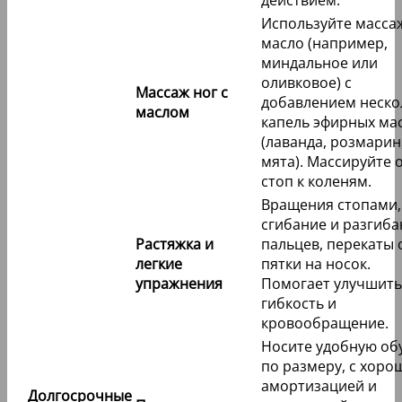
действием.
Используйте масса
масло (например,
миндальное или
оливковое) с
Массаж ног с
добавлением неско
маслом
капель эфирных ма
(лаванда, розмарин
мята). Массируйте 
стоп к коленям.
Вращения стопами,
сгибание и разгиба
Растяжка и
пальцев, перекаты 
легкие
пятки на носок.
упражнения
Помогает улучшить
гибкость и
кровообращение.
Носите удобную об
по размеру, с хоро
амортизацией и
Долгосрочные