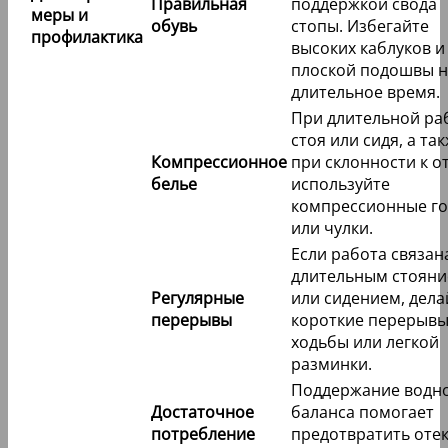
Правильная
поддержкой свода
меры и
обувь
стопы. Избегайте
профилактика
высоких каблуков и
плоской подошвы н
длительное время.
При длительной ра
стоя или сидя, а та
Компрессионное
при склонности к о
белье
используйте
компрессионные г
или чулки.
Если работа связан
длительным стоян
Регулярные
или сидением, дела
перерывы
короткие перерывы
ходьбы или легкой
разминки.
Поддержание водн
Достаточное
баланса помогает
потребление
предотвратить отек