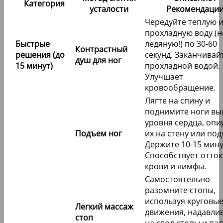
Категория
усталости
Рекомендаци
Чередуйте теплую 
прохладную воду (н
Быстрые
ледяную!) по 30-60
Контрастный
решения (до
секунд. Заканчивай
душ для ног
15 минут)
прохладной водой.
Улучшает
кровообращение.
Лягте на спину и
поднимите ноги в
уровня сердца, опи
Подъем ног
их на стену или под
Держите 10-15 мину
Способствует отток
крови и лимфы.
Самостоятельно
разомните стопы,
используя круговы
Легкий массаж
движения, надавли
стоп