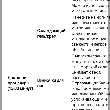
на свод стопы и па
Можно использова
массажный мячик.
Нанесите на ноги г
или крем с ментоло
мятой или эвкалипт
Охлаждающий
Обеспечивает
гель/крем
мгновенное ощуще
свежести и легкое
обезболивание.
С морской солью:
15
минут в теплой воде
ст.л. морской соли.
Снимает отеки,
Домашние
расслабляет.
Ванночки для
процедуры
С травами:
Добавьт
ног
(15-30 минут)
отвар ромашки, мя
или лаванды. Облад
успокаивающим и
противовоспалите