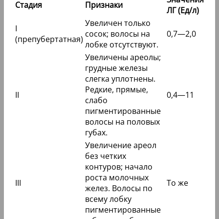
Стадия
Признаки
ЛГ (Ед/л)
Увеличен только
I
сосок; волосы на
0,7—2,0
(препубертатная)
лобке отсутствуют.
Увеличены ареолы;
грудные железы
слегка уплотнены.
Редкие, прямые,
II
0,4—11
слабо
пигментированные
волосы на половых
губах.
Увеличение ареол
без четких
контуров; начало
роста молочных
III
То же
желез. Волосы по
всему лобку
пигментированные