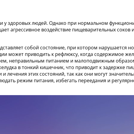
 и у здоровых людей. Однако при нормальном функцион
щает агрессивное воздействие пищеварительных соков и
дставляет собой состояние, при котором нарушается н
рдии может приводить к рефлюксу, когда содержимое же
нием, неправильным питанием и малоподвижным образом
елудка в тонкий кишечник, что приводит к задержке п
 лечения этих состояний, так как они могут значитель
людать режим питания, избегать переедания и регуляр