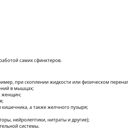
работой самих сфинктеров.
имер, при скоплении жидкости или физическом перена
ений в мышцах;
х женщин;
я;
 кишечника, а также желчного пузыря;
оры, нейролептики, нитраты и другие);
тельной системы.