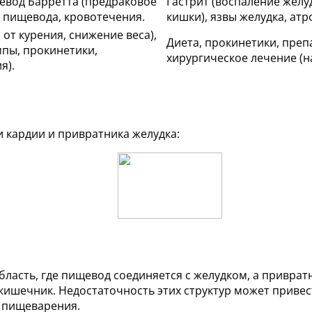
евод Барретта (предраковое
Гастрит (воспаление желу
ы пищевода, кровотечения.
кишки), язвы желудка, атр
 от курения, снижение веса),
Диета, прокинетики, пре
пы, прокинетики,
хирургическое лечение (н
я).
и кардии и привратника желудка:
область, где пищевод соединяется с желудком, а привра
 кишечник. Недостаточность этих структур может приве
 пищеварения.