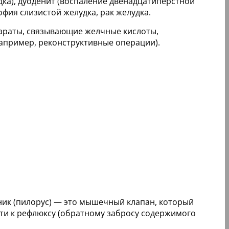
дка), дуоденит (воспаление двенадцатиперстной
офия слизистой желудка, рак желудка.
параты, связывающие желчные кислоты,
апример, реконструктивные операции).
тник (пилорус) — это мышечный клапан, который
сти к рефлюксу (обратному забросу содержимого