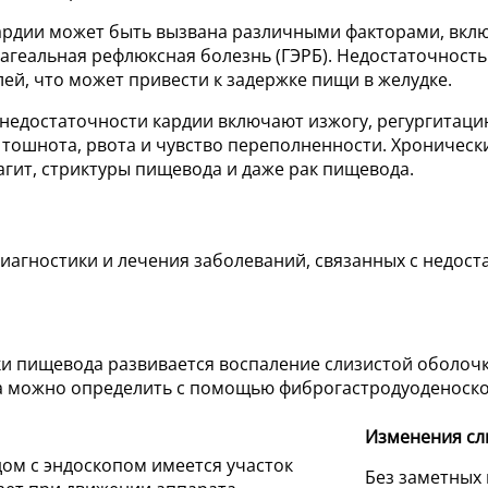
кардии может быть вызвана различными факторами, вкл
фагеальная рефлюксная болезнь (ГЭРБ). Недостаточност
ей, что может привести к задержке пищи в желудке.
недостаточности кардии включают изжогу, регургитацию
тошнота, рвота и чувство переполненности. Хроническ
гит, стриктуры пищевода и даже рак пищевода.
агностики и лечения заболеваний, связанных с недост
ки пищевода развивается воспаление слизистой оболочк
а можно определить с помощью фиброгастродуоденоско
Изменения сл
ом с эндоскопом имеется участок
Без заметных