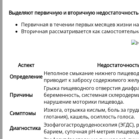
Выделяют первичную и вторичную недостаточность
Первичная в течении первых месяцев жизни на
Вторичная рассматривается как самостоятельна
Аспект
Недостаточност
Неполное смыкание нижнего пищеводн
Определение
приводит к забросу содержимого желу
Грыжа пищеводного отверстия диафра
Причины
беременность, системная склеродерми
нарушение моторики пищевода.
Изжога, отрыжка кислым, боль за груд
Симптомы
глотания), кашель, осиплость голоса.
Эзофагогастродуоденоскопия (ЭГДС), 
Диагностика
барием, суточная pH-метрия пищевод