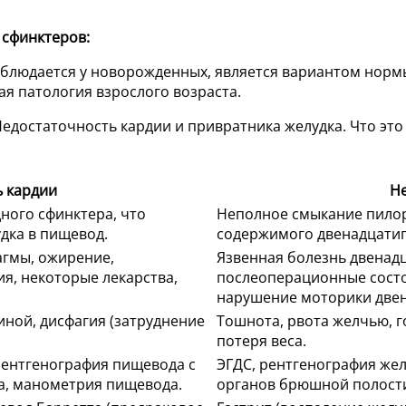
 сфинктеров:
блюдается у новорожденных, является вариантом нормы
я патология взрослого возраста.
ь кардии
Не
ого сфинктера, что
Неполное смыкание пилор
дка в пищевод.
содержимого двенадцатип
гмы, ожирение,
Язвенная болезнь двенад
я, некоторые лекарства,
послеоперационные состо
нарушение моторики две
иной, дисфагия (затруднение
Тошнота, рвота желчью, го
потеря веса.
рентгенография пищевода с
ЭГДС, рентгенография жел
а, манометрия пищевода.
органов брюшной полости