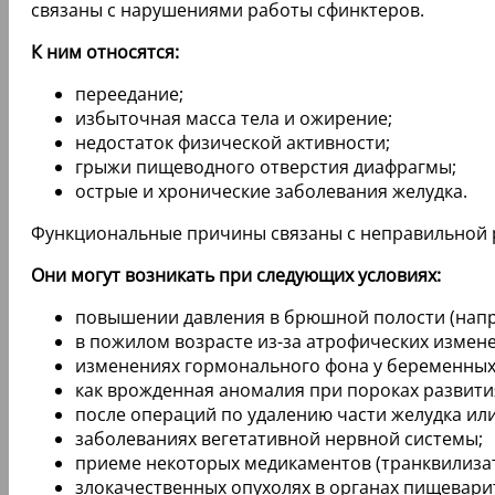
связаны с нарушениями работы сфинктеров.
К ним относятся:
переедание;
избыточная масса тела и ожирение;
недостаток физической активности;
грыжи пищеводного отверстия диафрагмы;
острые и хронические заболевания желудка.
Функциональные причины связаны с неправильной 
Они могут возникать при следующих условиях:
повышении давления в брюшной полости (напр
в пожилом возрасте из-за атрофических измен
изменениях гормонального фона у беременны
как врожденная аномалия при пороках развити
после операций по удалению части желудка или
заболеваниях вегетативной нервной системы;
приеме некоторых медикаментов (транквилизат
злокачественных опухолях в органах пищевари