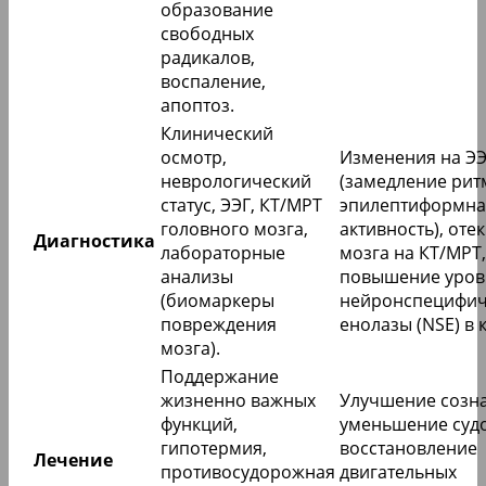
образование
свободных
радикалов,
воспаление,
апоптоз.
Клинический
осмотр,
Изменения на ЭЭ
неврологический
(замедление рит
статус, ЭЭГ, КТ/МРТ
эпилептиформна
головного мозга,
активность), отек
Диагностика
лабораторные
мозга на КТ/МРТ,
анализы
повышение уров
(биомаркеры
нейронспецифич
повреждения
енолазы (NSE) в 
мозга).
Поддержание
жизненно важных
Улучшение созна
функций,
уменьшение судо
гипотермия,
восстановление
Лечение
противосудорожная
двигательных