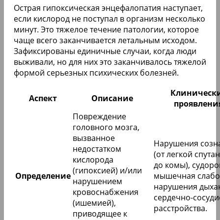
Острая гипоксическая энцефалопатия наступает,
если кислород не поступал в организм несколько
минут. Это тяжелое течение патологии, которое
чаще всего заканчивается летальным исходом.
Зафиксированы единичные случаи, когда люди
выживали, но для них это заканчивалось тяжелой
формой серьезных психических болезней.
Клиническ
Аспект
Описание
проявлени
Повреждение
головного мозга,
вызванное
Нарушения созн
недостатком
(от легкой спута
кислорода
до комы), судоро
(гипоксией) и/или
Определение
мышечная слабо
нарушением
нарушения дыха
кровоснабжения
сердечно-сосуди
(ишемией),
расстройства.
приводящее к