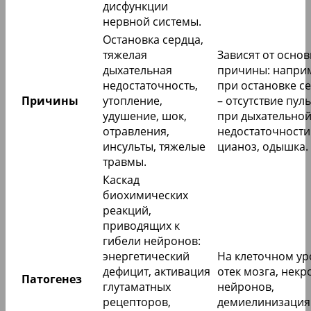
дисфункции
нервной системы.
Остановка сердца,
тяжелая
Зависят от осно
дыхательная
причины: напри
недостаточность,
при остановке с
Причины
утопление,
– отсутствие пуль
удушение, шок,
при дыхательно
отравления,
недостаточности
инсульты, тяжелые
цианоз, одышка.
травмы.
Каскад
биохимических
реакций,
приводящих к
гибели нейронов:
энергетический
На клеточном ур
дефицит, активация
отек мозга, некр
Патогенез
глутаматных
нейронов,
рецепторов,
демиелинизация