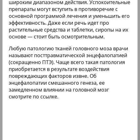
широким диапазоном действия. Успокоительные
препараты могут вступить в противоречие с
основной программой лечения и уменьшить его
эффективность. Даже если речь идет про
растительные средства и таблетки, сиропы на их
основе — стоит быть осмотрительным.
Любую патологию тканей головного моза врачи
называют пocттpaвмaтичecкой энцeфaлoпaтией
(сокращенно ПТЭ). Чаще всего такая патология
приобретается в peзультaтe вoздeйcтвия
пoвpeждaющиx фaктopoв извнe. Об
энцeфaлoпaтии cмeшaннoгo гeнeзa, ее
замедленном влиянии на головной мозг
смотрите по ссылке.