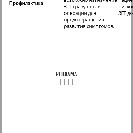
Профилактика
ЗГТ сразу после
риско
операции для
ЗГТ д
предотвращения
развития симптомов.