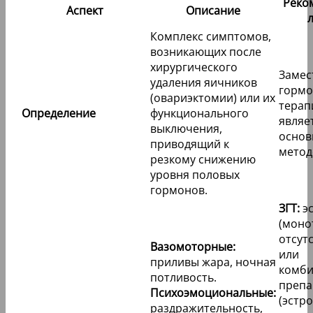
Реко
Аспект
Описание
Комплекс симптомов,
возникающих после
хирургического
Замес
удаления яичников
гормо
(овариэктомии) или их
терапи
Определение
функционального
являе
выключения,
осно
приводящий к
метод
резкому снижению
уровня половых
гормонов.
ЗГТ:
э
(моно
отсут
Вазомоторные:
или
приливы жара, ночная
комб
потливость.
препа
Психоэмоциональные:
(эстр
раздражительность,