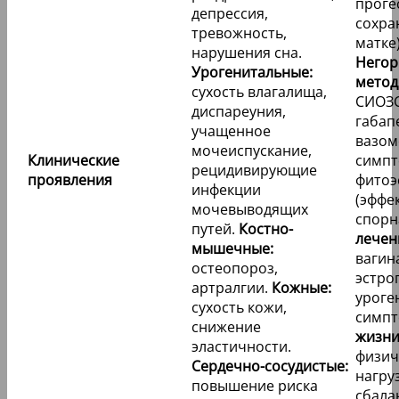
проге
депрессия,
сохра
тревожность,
матке)
нарушения сна.
Него
Урогенитальные:
метод
сухость влагалища,
СИОЗ
диспареуния,
габап
учащенное
вазом
мочеиспускание,
Клинические
симпт
рецидивирующие
проявления
фитоэ
инфекции
(эффе
мочевыводящих
спорн
путей.
Костно-
лечен
мышечные:
вагин
остеопороз,
эстро
артралгии.
Кожные:
уроге
сухость кожи,
симпт
снижение
жизни
эластичности.
физич
Сердечно-сосудистые:
нагру
повышение риска
сбала