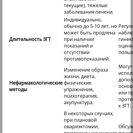
текущие), тяжелые
заболевания печени.
Индивидуально,
обычно до 5-10 лет, но
Регул
может быть продлена
наблю
Длительность ЗГТ
при наличии
гинек
показаний и
оценк
отсутствии
польз
противопоказаний.
Могут
Изменение образа
испол
жизни, диета,
допол
Нефармакологические
физические
основ
методы
упражнения,
или п
психотерапия,
проти
акупунктура.
к ЗГТ.
В некоторых случаях,
при плановой
овариэктомии,
Обсуж
возможно назначение
пацие