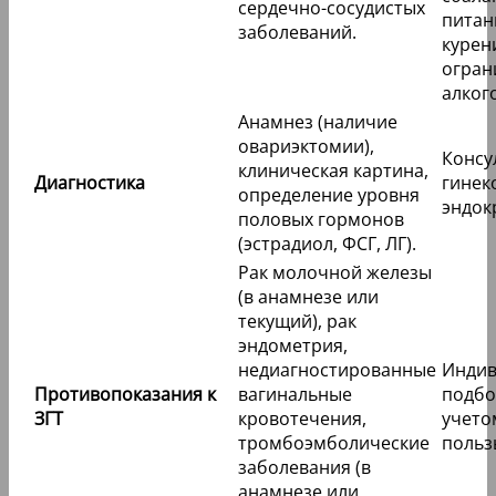
сердечно-сосудистых
питан
заболеваний.
курен
огран
алког
Анамнез (наличие
овариэктомии),
Консу
клиническая картина,
Диагностика
гинек
определение уровня
эндок
половых гормонов
(эстрадиол, ФСГ, ЛГ).
Рак молочной железы
(в анамнезе или
текущий), рак
эндометрия,
недиагностированные
Индив
Противопоказания к
вагинальные
подбо
ЗГТ
кровотечения,
учето
тромбоэмболические
польз
заболевания (в
анамнезе или