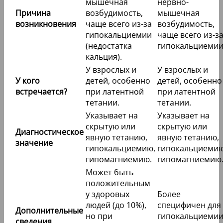
мышечная
нервно-
Причина
возбудимость,
мышечная
возникновения
чаще всего из-за
возбудимость,
гипокальциемии
чаще всего из-з
(недостатка
гипокальциемии
кальция).
У взрослых и
У взрослых и
У кого
детей, особенно
детей, особенно
встречается?
при латентной
при латентной
тетании.
тетании.
Указывает на
Указывает на
скрытую или
скрытую или
Диагностическое
явную тетанию,
явную тетанию,
значение
гипокальциемию,
гипокальциемию
гипомагниемию.
гипомагниемию
Может быть
положительным
у здоровых
Более
людей (до 10%),
специфичен для
Дополнительные
но при
гипокальциемии
сведения