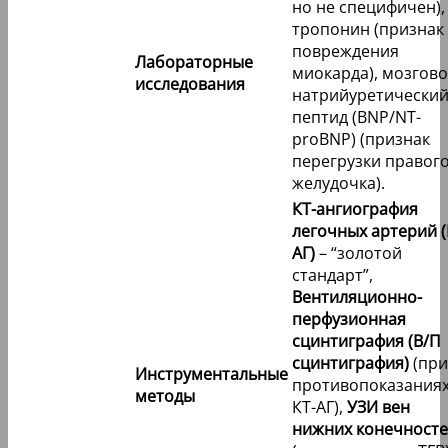
но не специфичен),
тропонин (признак
повреждения
Лабораторные
миокарда), мозгов
исследования
натрийуретически
пептид (BNP/NT-
proBNP) (признак
перегрузки правог
желудочка).
КТ-ангиография
легочных артерий (
АГ)
– “золотой
стандарт”,
Вентиляционно-
перфузионная
сцинтиграфия (В/П
сцинтиграфия)
(при
Инструментальные
противопоказаниях
методы
КТ-АГ),
УЗИ вен
нижних конечност