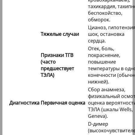
тахикардия, тахипн
беспокойство,
обморок.
Цианоз, гипотензия
Тяжелые случаи
шок, остановка
сердца.
Отек, боль,
Признаки ТГВ
покраснение,
(часто
повышение
предшествует
температуры в одн
ТЭЛА)
конечности (обычн
нижней).
Сбор анамнеза,
физикальный осмот
Диагностика
Первичная оценка
оценка вероятност
ТЭЛА (шкалы Wells,
Geneva).
D-димер
(высокочувствителе