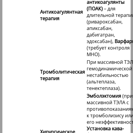
антикоагулянты
(ПОАК)
– для
Антикоагулянтная
длительной терапи
терапия
(ривароксабан,
апиксабан,
дабигатран,
эдоксабан),
Варфар
(требует контроля
МНО).
При массивной ТЭЛ
гемодинамической
Тромболитическая
нестабильностью
терапия
(альтеплаза,
тенектеплаза).
Эмболэктомия
(при
массивной ТЭЛА с
противопоказания
к тромболизису ил
его неэффективност
Установка кава-
Хирургическое