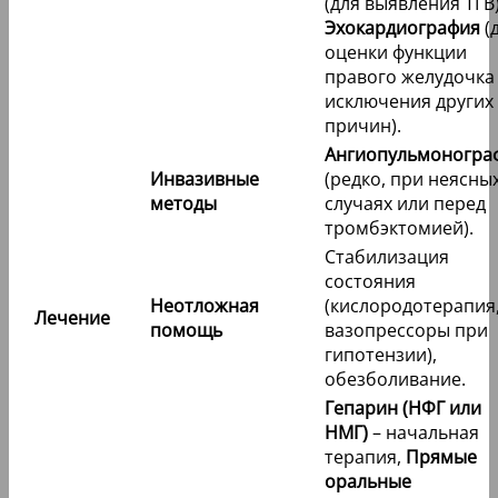
(для выявления ТГВ)
Эхокардиография
(
оценки функции
правого желудочка
исключения других
причин).
Ангиопульмоногра
Инвазивные
(редко, при неясны
методы
случаях или перед
тромбэктомией).
Стабилизация
состояния
Неотложная
(кислородотерапия
Лечение
помощь
вазопрессоры при
гипотензии),
обезболивание.
Гепарин (НФГ или
НМГ)
– начальная
терапия,
Прямые
оральные