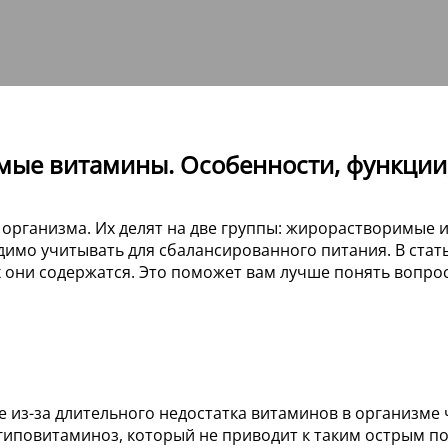
е витамины. Особенности, функции, 
организма. Их делят на две группы: жирорастворимые и
димо учитывать для сбалансированного питания. В стат
х они содержатся. Это поможет вам лучше понять вопр
е из-за длительного недостатка витаминов в организме
гиповитаминоз, который не приводит к таким острым по