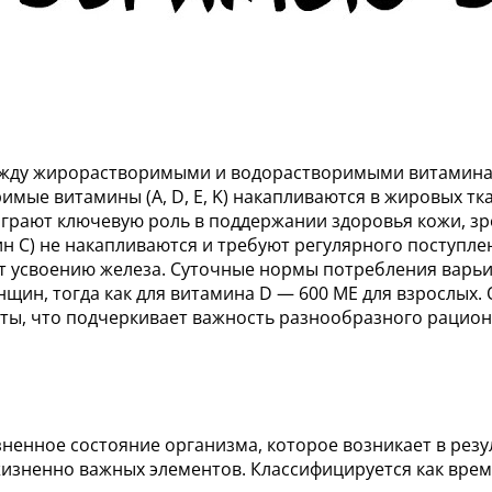
жду жирорастворимыми и водорастворимыми витаминами
мые витамины (A, D, E, K) накапливаются в жировых тка
играют ключевую роль в поддержании здоровья кожи, зр
 C) не накапливаются и требуют регулярного поступлен
 усвоению железа. Суточные нормы потребления варьи
енщин, тогда как для витамина D — 600 МЕ для взрослы
кты, что подчеркивает важность разнообразного рацио
ненное состояние организма, которое возникает в рез
зненно важных элементов. Классифицируется как врем