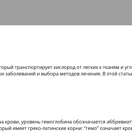
торый транспортирует кислород от легких к тканям и уг
ки заболеваний и выбора методов лечения. В этой стать
а крови, уровень гемоглобина обозначается аббревиату
ый имеет греко-латинские корни: “гемо” означает кровь