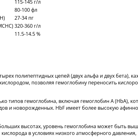
115-145 г/л
80-100 фл
H)
27-34 пг
MCHC)
320-360 г/л
11.5-14.5 %
етырех полипептидных цепей (двух альфа и двух бета), к
кислородом, позволяя гемоглобину переносить кислород 
лько типов гемоглобина, включая гемоглобин A (HbA), к
лодов и новорожденных. HbF имеет более высокую афинн
больших высотах, уровень гемоглобина может быть выше,
кислорода в условиях низкого атмосферного давления,