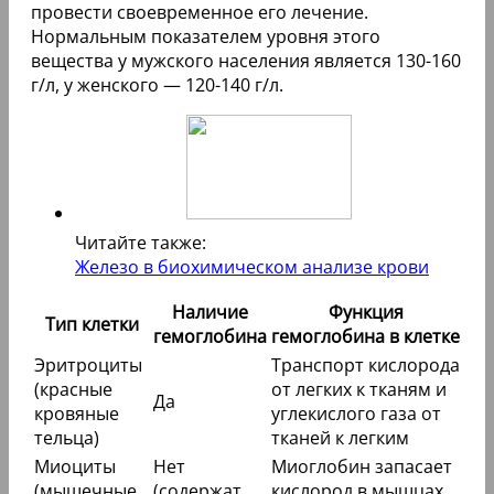
провести своевременное его лечение.
Нормальным показателем уровня этого
вещества у мужского населения является 130-160
г/л, у женского — 120-140 г/л.
Читайте также:
Железо в биохимическом анализе крови
Наличие
Функция
Тип клетки
гемоглобина
гемоглобина в клетке
Эритроциты
Транспорт кислорода
(красные
от легких к тканям и
Да
кровяные
углекислого газа от
тельца)
тканей к легким
Миоциты
Нет
Миоглобин запасает
(мышечные
(содержат
кислород в мышцах