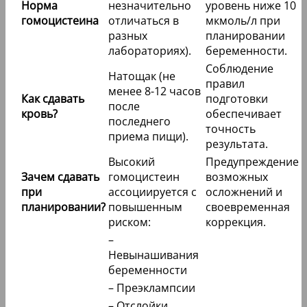
Норма
незначительно
уровень ниже 10
гомоцистеина
отличаться в
мкмоль/л при
разных
планировании
лабораториях).
беременности.
Соблюдение
Натощак (не
правил
менее 8-12 часов
Как сдавать
подготовки
после
кровь?
обеспечивает
последнего
точность
приема пищи).
результата.
Высокий
Предупреждение
Зачем сдавать
гомоцистеин
возможных
при
ассоциируется с
осложнений и
планировании?
повышенным
своевременная
риском:
коррекция.
–
Невынашивания
беременности
– Преэклампсии
– Отслойки