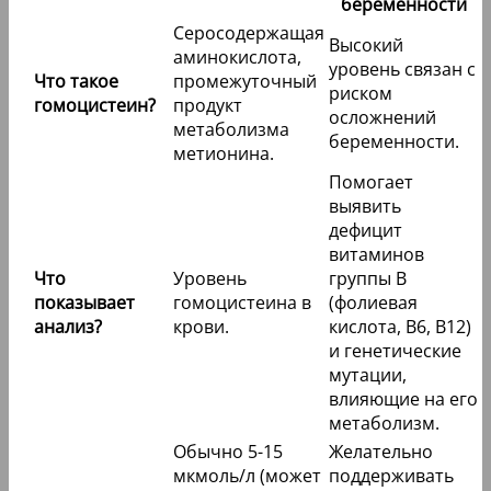
беременности
Серосодержащая
Высокий
аминокислота,
уровень связан с
Что такое
промежуточный
риском
гомоцистеин?
продукт
осложнений
метаболизма
беременности.
метионина.
Помогает
выявить
дефицит
витаминов
Что
Уровень
группы B
показывает
гомоцистеина в
(фолиевая
анализ?
крови.
кислота, B6, B12)
и генетические
мутации,
влияющие на его
метаболизм.
Обычно 5-15
Желательно
мкмоль/л (может
поддерживать