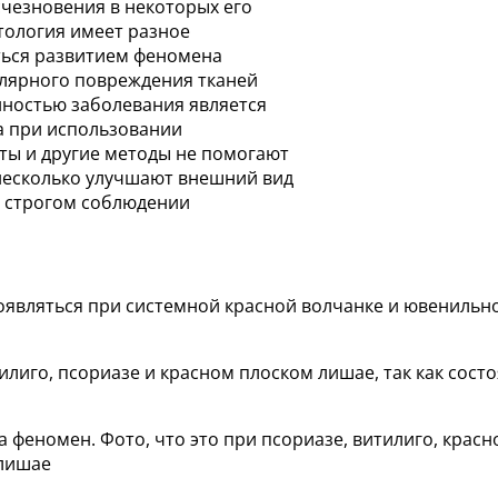
счезновения в некоторых его
тология имеет разное
ться развитием феномена
гулярного повреждения тканей
нностью заболевания является
а при использовании
ты и другие методы не помогают
 несколько улучшают внешний вид
 строгом соблюдении
оявляться при системной красной волчанке и ювенильн
лиго, псориазе и красном плоском лишае, так как сос