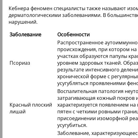
Кебнера феномен специалисты также называют изо
дерматологическими заболеваниями. В большинстве
нарушений.
Заболевание
Особенности
Распространенное аутоиммунно
происхождения, при котором на
участках образуются папулы кра
Псориаз
уровнем здоровых тканей. Образ
результате интенсивного деления
хронической форме с регулярны
усугубляться проявлениями фен
Воспалительная патология неут
затрагивающая кожный покров и
Красный плоский
характеризуется появлением на 
лишай
пятен с четкими ровными грани
присоединении изоморфной реа
усугубиться.
Заболевание, характеризующее