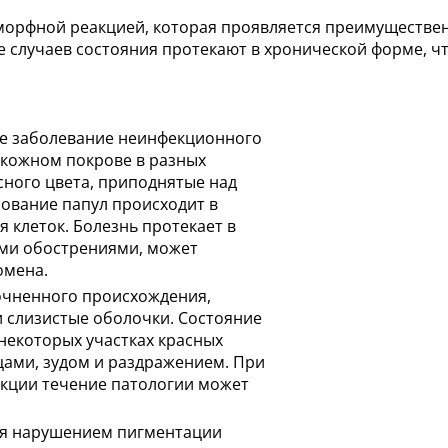
морфной реакцией, которая проявляется преимуществе
 случаев состояния протекают в хронической форме, ч
е заболевание неинфекционного
 кожном покрове в разных
сного цвета, приподнятые над
ование папул происходит в
 клеток. Болезнь протекает в
ми обострениями, может
омена.
очненного происхождения,
 слизистые оболочки. Состояние
некоторых участках красных
цами, зудом и раздражением. При
кции течение патологии может
ся нарушением пигментации