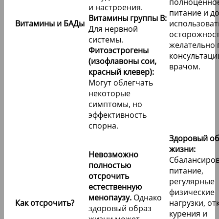
полноценно
и настроения.
питание и д
Витамины группы В:
Витамины и БАДы
использоват
Для нервной
осторожнос
системы.
желательно 
Фитоэстрогены
консультаци
(изофлавоны сои,
врачом.
красный клевер):
Могут облегчать
некоторые
симптомы, но
эффективность
спорна.
Здоровый о
жизни:
Невозможно
Сбалансиро
полностью
питание,
отсрочить
регулярные
естественную
физические
менопаузу.
Однако
Как отсрочить?
нагрузки, от
здоровый образ
курения и
жизни может