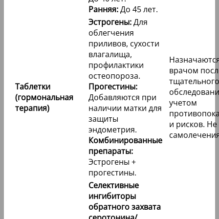
Ранняя:
До 45 лет.
Эстрогены:
Для
облегчения
приливов, сухости
влагалища,
Назначаютс
профилактики
врачом посл
остеопороза.
тщательног
Таблетки
Прогестины:
обследовани
(гормональная
Добавляются при
учетом
терапия)
наличии матки для
противопок
защиты
и рисков. Не
эндометрия.
самолечения
Комбинированные
препараты:
Эстрогены +
прогестины.
Селективные
ингибиторы
обратного захвата
серотонина/