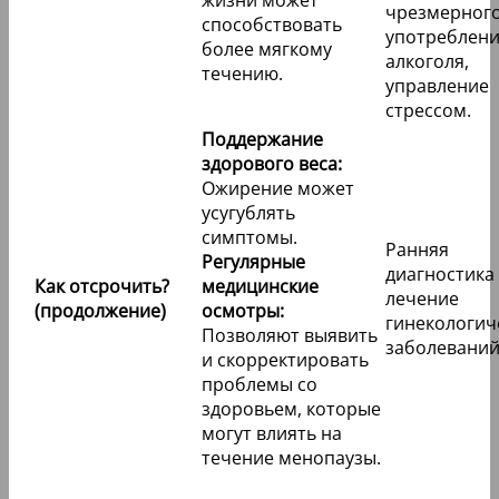
чрезмерног
способствовать
употреблен
более мягкому
алкоголя,
течению.
управление
стрессом.
Поддержание
здорового веса:
Ожирение может
усугублять
симптомы.
Ранняя
Регулярные
диагностика
Как отсрочить?
медицинские
лечение
(продолжение)
осмотры:
гинекологич
Позволяют выявить
заболеваний
и скорректировать
проблемы со
здоровьем, которые
могут влиять на
течение менопаузы.