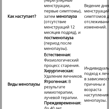
(нерегулярные
менструации,
Ведение дне
первые симптомы),
менструаций
Как наступает?
затем
менопауза
симптомов д
(отсутствие
отслеживан
менструаций 12
изменений.
месяцев подряд), и
постменопауза
(период после
менопаузы).
Естественная:
Физиологический
процесс старения.
Индивидуал
Хирургическая:
подход к ле
Удаление яичников.
в зависимос
Ятрогенная:
В
Виды менопаузы
причины и
результате
возраста
химиотерапии,
наступления
лучевой терапии.
менопаузы.
Преждевременная:
До 40 лет.