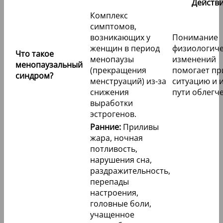
Действ
Комплекс
симптомов,
возникающих у
Понимание
женщин в период
физиологиче
Что такое
менопаузы
изменений
менопаузальный
(прекращения
помогает пр
синдром?
менструаций) из-за
ситуацию и 
снижения
пути облегч
выработки
эстрогенов.
Ранние:
Приливы
жара, ночная
потливость,
нарушения сна,
раздражительность,
перепады
настроения,
головные боли,
учащенное