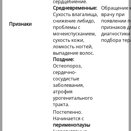
сердцебиение.
Средневременные:
Обращение 
Сухость влагалища,
врачу при
снижение либидо,
появлении п
Признаки
проблемы с
признаков д
мочеиспусканием,
диагностики
сухость кожи,
подбора тер
ломкость ногтей,
выпадение волос.
Поздние:
Остеопороз,
сердечно-
сосудистые
заболевания,
атрофия
урогенитального
тракта.
Постепенно.
Начинается с
перименопаузы