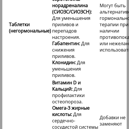
норадреналина
Могут быть
(СИОЗС/СИОЗСН):
альтернатив
Для уменьшения
гормональн
Таблетки
приливов и
терапии при
(негормональные)
перепадов
наличии
настроения.
противопок
Габапентин:
Для
или нежелан
снижения
использоват
приливов.
Клонидин:
Для
уменьшения
приливов.
Витамин D и
Кальций:
Для
профилактики
остеопороза.
Омега-3 жирные
кислоты:
Для
Добавки не
сердечно-
заменяют
сосудистой системы