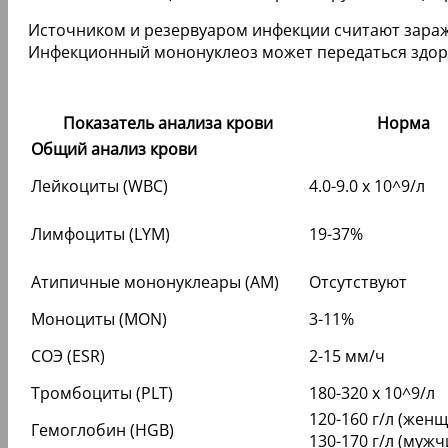
Источником и резервуаром инфекции считают зараж
Инфекционный мононуклеоз может передаться здоро
Показатель анализа крови
Норма
Общий анализ крови
Лейкоциты (WBC)
4.0-9.0 x 10^9/л
Лимфоциты (LYM)
19-37%
Атипичные мононуклеары (АМ)
Отсутствуют
Моноциты (MON)
3-11%
СОЭ (ESR)
2-15 мм/ч
Тромбоциты (PLT)
180-320 x 10^9/л
120-160 г/л (жен
Гемоглобин (HGB)
130-170 г/л (муж