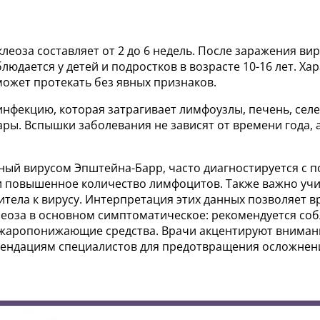
оза составляет от 2 до 6 недель. После заражения вир
блюдается у детей и подростков в возрасте 10-16 лет. Х
 может протекать без явных признаков.
нфекцию, которая затрагивает лимфоузлы, печень, селез
. Вспышки заболевания не зависят от времени года, а 
ный вирусом Эпштейна-Барр, часто диагностируется с 
 повышенное количество лимфоцитов. Также важно учит
тела к вирусу. Интерпретация этих данных позволяет в
еоза в основном симптоматическое: рекомендуется со
 жаропонижающие средства. Врачи акцентируют вниман
омендациям специалистов для предотвращения осложнен