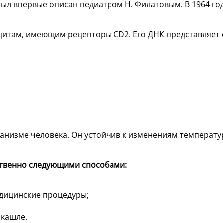
ыл впервые описан педиатром Н. Филатовым. В 1964 году
итам, имеющим рецепторы CD2. Его ДНК представляет с
ганизме человека. Он устойчив к изменениям температ
твенно следующими способами:
едицинские процедуры;
 кашле.