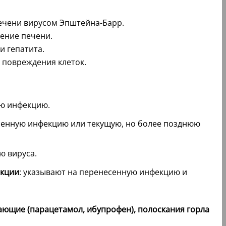
печени вирусом Эпштейна-Барр.
чение печени.
и гепатита.
 повреждения клеток.
юю инфекцию.
есенную инфекцию или текущую, но более позднюю
ю вируса.
екции
: указывают на перенесенную инфекцию и
ющие (парацетамол, ибупрофен), полоскания горла