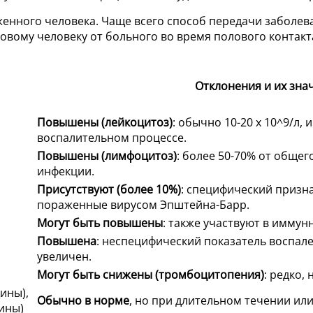
енного человека. Чаще всего способ передачи заболев
вому человеку от больного во время полового контакт
Отклонения и их зна
Повышены (лейкоцитоз)
: обычно 10-20 x 10^9/л, 
воспалительном процессе.
Повышены (лимфоцитоз)
: более 50-70% от обще
инфекции.
Присутствуют (более 10%)
: специфический призн
пораженные вирусом Эпштейна-Барр.
Могут быть повышены
: также участвуют в иммун
Повышена
: неспецифический показатель воспал
увеличен.
Могут быть снижены (тромбоцитопения)
: редко,
щины),
Обычно в норме
, но при длительном течении ил
чины)