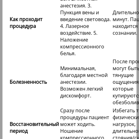
анестезия. 3.
Пункция вены и
Длительно
Как проходит
введение световода.
минут. Па
процедура
4. Лазерное
находится
воздействие. 5.
сознании.
Наложение
компрессионного
белья.
После про
Минимальная,
могут быт
благодаря местной
тянущие
Болезненность
анестезии.
ощущения
Возможен легкий
которые
дискомфорт.
купируютс
обезболи
Сразу после
Избегать 
процедуры пациент
физически
Восстановительный
может ходить.
нагрузок,
период
Ношение
длительно
компрессионного
стояния/с