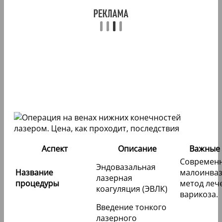
Аспект
Описание
Важные 
Современ
Эндовазальная
Название
малоинва
лазерная
процедуры
метод леч
коагуляция (ЭВЛК)
варикоза.
Введение тонкого
лазерного