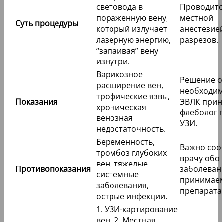
световода в
Проводитс
пораженную вену,
местной
Суть процедуры
который излучает
анестезией
лазерную энергию,
разрезов.
“запаивая” вену
изнутри.
Варикозное
Решение о
расширение вен,
необходи
трофические язвы,
Показания
ЭВЛК при
хроническая
флеболог 
венозная
УЗИ.
недостаточность.
Беременность,
Важно со
тромбоз глубоких
врачу обо 
вен, тяжелые
Противопоказания
заболеван
системные
принимае
заболевания,
препарата
острые инфекции.
1. УЗИ-картирование
вен. 2. Местная