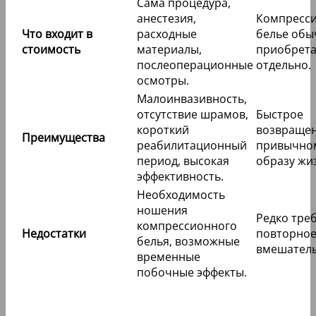
Сама процедура,
анестезия,
Компресс
Что входит в
расходные
белье обы
стоимость
материалы,
приобрета
послеоперационные
отдельно.
осмотры.
Малоинвазивность,
отсутствие шрамов,
Быстрое
короткий
возвращен
Преимущества
реабилитационный
привычно
период, высокая
образу жи
эффективность.
Необходимость
ношения
Редко тре
компрессионного
Недостатки
повторно
белья, возможные
вмешатель
временные
побочные эффекты.