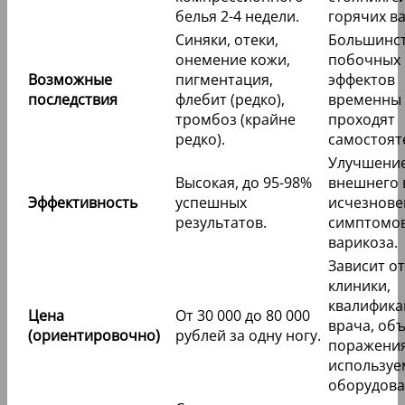
белья 2-4 недели.
горячих ва
Синяки, отеки,
Большинс
онемение кожи,
побочных
Возможные
пигментация,
эффектов
последствия
флебит (редко),
временны
тромбоз (крайне
проходят
редко).
самостоят
Улучшени
Высокая, до 95-98%
внешнего 
Эффективность
успешных
исчезнове
результатов.
симптомо
варикоза.
Зависит от
клиники,
квалифика
Цена
От 30 000 до 80 000
врача, об
(ориентировочно)
рублей за одну ногу.
поражения
используе
оборудова