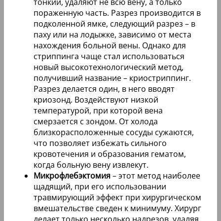
тонкий, удаляют не всю вену, а только
пораженную часть. Разрез производится в
подколенной ямке, следующий разрез – в
паху или на лодыжке, зависимо от места
нахождения больной вены. Однако для
стриппинга чаще стал использоваться
новый высокотехнологический метод,
получивший название – криостриппинг.
Разрез делается один, в него вводят
криозонд. Воздействуют низкой
температурой, при которой вена
смерзается с зондом. От холода
близкорасположенные сосуды сужаются,
что позволяет избежать сильного
кровотечения и образования гематом,
когда больную вену извлекут.
Микрофлебэктомия
– этот метод наиболее
щадящий, при его использовании
травмирующий эффект при хирургическом
вмешательстве сведен к минимуму. Хирург
делает только несколько надрезов, удаляя