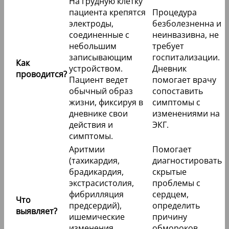
На грудную клетку
пациента крепятся
Процедура
электроды,
безболезненна и
соединенные с
неинвазивна, не
небольшим
требует
записывающим
госпитализации.
Как
устройством.
Дневник
проводится?
Пациент ведет
помогает врачу
обычный образ
сопоставить
жизни, фиксируя в
симптомы с
дневнике свои
изменениями на
действия и
ЭКГ.
симптомы.
Аритмии
Помогает
(тахикардия,
диагностировать
брадикардия,
скрытые
экстрасистолия,
проблемы с
фибрилляция
сердцем,
Что
предсердий),
определить
выявляет?
ишемические
причину
изменения
обмороков,