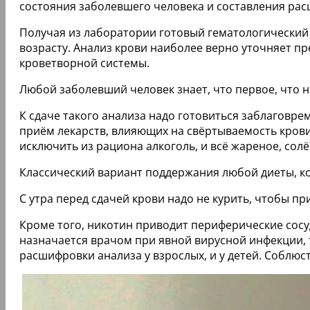
состояния заболевшего человека и составления рас
Получая из лаборатории готовый гематологический 
возрасту. Анализ крови наиболее верно уточняет п
кроветворной системы.
Любой заболевший человек знает, что первое, что на
К сдаче такого анализа надо готовиться заблаговрем
приём лекарств, влияющих на свёртываемость крови
исключить из рациона алкоголь, и всё жареное, сол
Классический вариант поддержания любой диеты, к
С утра перед сдачей крови надо не курить, чтобы пр
Кроме того, никотин приводит периферические сосуд
назначается врачом при явной вирусной инфекции, т
расшифровки анализа у взрослых, и у детей. Соблю