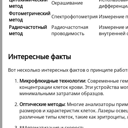
Окрашивание
метод
дифференциа
Фотометрический
Спектрофотометрия
Измерение п
метод
Радиочастотный
Радиочастотная
Измерение и
метод
проводимость
внутренней с
Интересные факты
Вот несколько интересных фактов о принципе работ
Микрофлюидные технологии
: Современные ге
концентрации клеток крови. Эти устройства м
минимальными затратами образцов.
Оптические методы
: Многие анализаторы прим
размеров и характеристик клеток. Лазеры осве
различные типы клеток, такие как эритроциты,
**Автоматизация и скорость