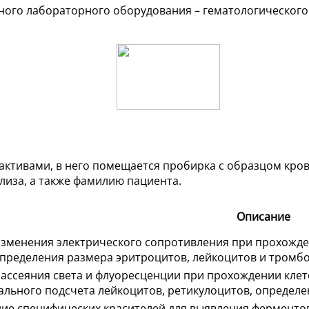
ого лабораторного оборудования – гематологического 
тивами, в него помещается пробирка с образцом крови
лиза, а также фамилию пациента.
Описание
зменения электрического сопротивления при прохожден
определения размера эритроцитов, лейкоцитов и тромб
ассеяния света и флуоресценции при прохождении клето
льного подсчета лейкоцитов, ретикулоцитов, определ
ие специфических красителей для выявления ферментов