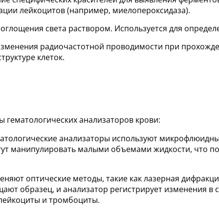
ции лейкоцитов (например, миелопероксидаза).
оглощения света раствором. Используется для определ
зменения радиочастотной проводимости при прохожде
труктуре клеток.
ы гематологических анализаторов крови:
матологические анализаторы используют микрофлюидны
огут манипулировать малыми объемами жидкости, что п
еняют оптические методы, такие как лазерная дифракц
щают образец, и анализатор регистрирует изменения в 
 лейкоциты и тромбоциты.