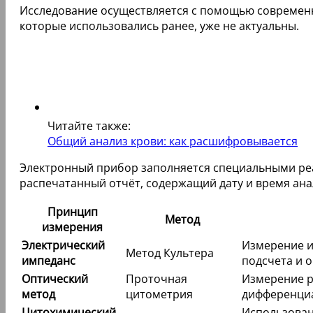
Исследование осуществляется с помощью современн
которые использовались ранее, уже не актуальны.
Читайте также:
Общий анализ крови: как расшифровывается
Электронный прибор заполняется специальными реак
распечатанный отчёт, содержащий дату и время ана
Принцип
Метод
измерения
Электрический
Измерение и
Метод Культера
импеданс
подсчета и 
Оптический
Проточная
Измерение р
метод
цитометрия
дифференциа
Цитохимический
Использован