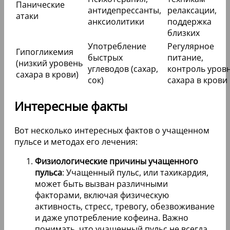
Панические
антидепрессанты,
релаксации,
атаки
анксиолитики
поддержка
близких
Употребление
Регулярное
Гипогликемия
быстрых
питание,
(низкий уровень
углеводов (сахар,
контроль уров
сахара в крови)
сок)
сахара в крови
Интересные факты
Вот несколько интересных фактов о учащенном
пульсе и методах его лечения:
Физиологические причины учащенного
пульса
: Учащенный пульс, или тахикардия,
может быть вызван различными
факторами, включая физическую
активность, стресс, тревогу, обезвоживание
и даже употребление кофеина. Важно
понимать, что учащенный пульс не всегда