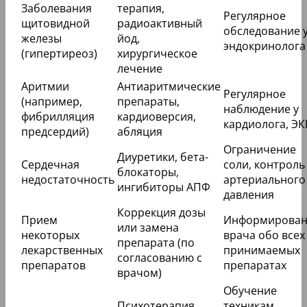
Заболевания
терапия,
Регулярное
щитовидной
радиоактивный
обследование 
железы
йод,
эндокринолога
(гипертиреоз)
хирургическое
лечение
Аритмии
Антиаритмические
Регулярное
(например,
препараты,
наблюдение у
фибрилляция
кардиоверсия,
кардиолога, ЭК
предсердий)
абляция
Ограничение
Диуретики, бета-
Сердечная
соли, контроль
блокаторы,
недостаточность
артериального
ингибиторы АПФ
давления
Коррекция дозы
Прием
Информирован
или замена
некоторых
врача обо всех
препарата (по
лекарственных
принимаемых
согласованию с
препаратов
препаратах
врачом)
Обучение
Психотерапия,
техникам