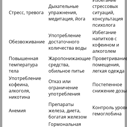
Дыхательные
стрессовых
Стресс, тревога
упражнения,
ситуаций,
медитация, йога
консультация
психолога
Избегание
Употребление
напитков с
Обезвоживание
достаточного
кофеином и
количества воды
алкоголем
Повышенная
Жаропонижающие
Проветривани
температура
средства,
помещения,
тела
обильное питье
легкая одежда
Употребление
Отказ или
кофеина,
Постепенное
ограничение
алкоголя,
снижение дозы
употребления
никотина
Препараты
Контроль уров
Анемия
железа, диета,
гемоглобина
богатая железом
Гормональная